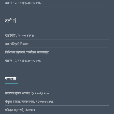
दर्ता नं : २/११२(९८)०५५/०५६
दर्ता नं
दर्ता मिति : २०५५/१२/२८
दर्ता गरिएको निकाय :
डिभिजन सहकारी कार्यालय, मकवानपुर
दर्ता नं : २/११२(९८)०५५/०५६
सम्पर्क
कल्पाना श्रेष्ठ, अध्यक्ष, ९८५५०६८५००
मेनुका दाहाल, व्यवस्थापक, ९८५५०७०३५६
पवित्रा भट्टराई, लेखापाल