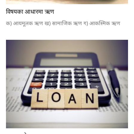
विषयका आधारमा ऋण
क) आयमूलक ऋण ख) सामाजिक ऋण ग) आकस्मिक ऋण