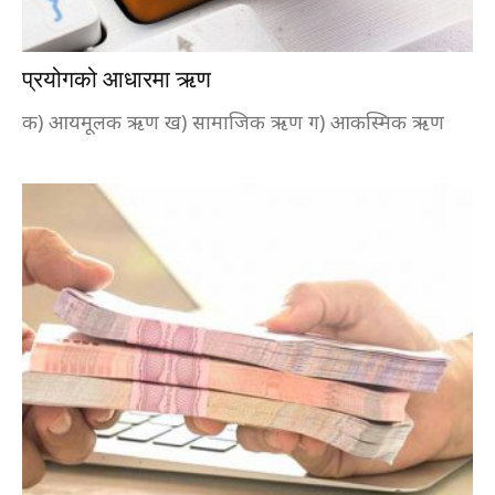
प्रयोगको आधारमा ऋण
क) आयमूलक ऋण ख) सामाजिक ऋण ग) आकस्मिक ऋण