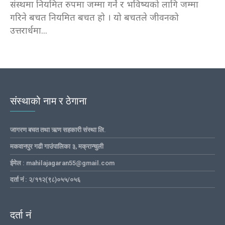
संस्थमा नियमित रुपमा जम्मा गर्ने र भविष्यको लागि जम्मा
गरिने बचत नियमित बचत हो । यो बचतले जीवनको
उत्तरार्धमा...
संस्थाको नाम र ठेगाना
जागरण बचत तथा ऋण सहकारी संस्था लि.
मकवानपुर गढी गाउंपालिका ३, मक्रान्चुली
ईमेल : mahilajagaran55@gmail.com
दर्ता नं : २/११२(९८)०५५/०५६
दर्ता नं