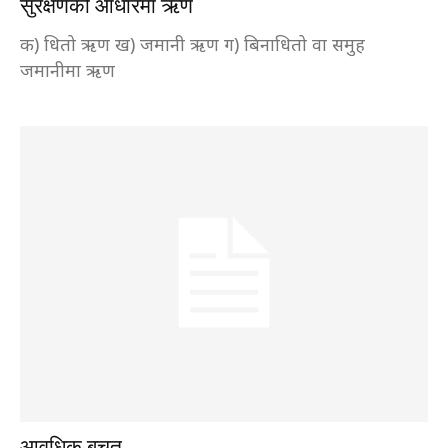
सुरक्षणको आधारमा ऋण
क) धितो ऋण ख) जमानी ऋण ग) बिनाधितो वा समुह
जमानीमा ऋण
आवधिक बचत