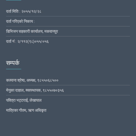
दर्ता मिति : २०५५/१२/२८
दर्ता गरिएको निकाय :
डिभिजन सहकारी कार्यालय, मकवानपुर
दर्ता नं : २/११२(९८)०५५/०५६
सम्पर्क
कल्पाना श्रेष्ठ, अध्यक्ष, ९८५५०६८५००
मेनुका दाहाल, व्यवस्थापक, ९८५५०७०३५६
पवित्रा भट्टराई, लेखापाल
मात्रिका गौतम, ऋण अधिकृत