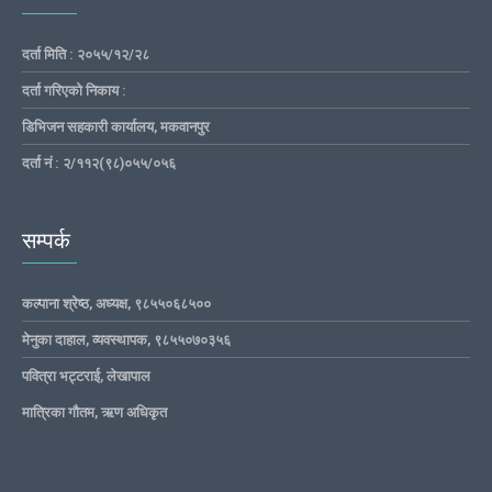
दर्ता मिति : २०५५/१२/२८
दर्ता गरिएको निकाय :
डिभिजन सहकारी कार्यालय, मकवानपुर
दर्ता नं : २/११२(९८)०५५/०५६
सम्पर्क
कल्पाना श्रेष्ठ, अध्यक्ष, ९८५५०६८५००
मेनुका दाहाल, व्यवस्थापक, ९८५५०७०३५६
पवित्रा भट्टराई, लेखापाल
मात्रिका गौतम, ऋण अधिकृत