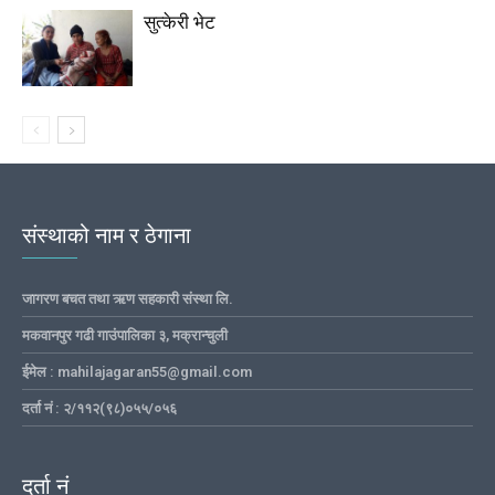
सुत्केरी भेट
संस्थाको नाम र ठेगाना
जागरण बचत तथा ऋण सहकारी संस्था लि.
मकवानपुर गढी गाउंपालिका ३, मक्रान्चुली
ईमेल : mahilajagaran55@gmail.com
दर्ता नं : २/११२(९८)०५५/०५६
दर्ता नं