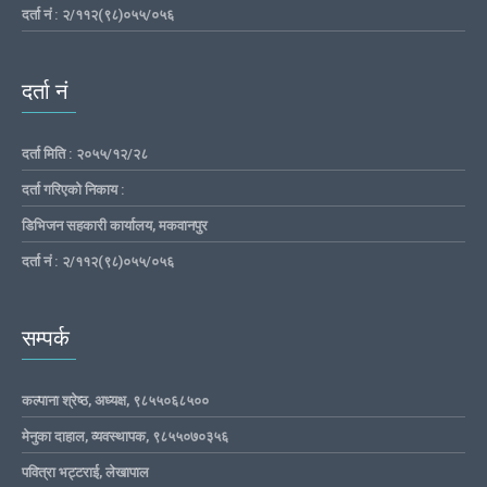
दर्ता नं : २/११२(९८)०५५/०५६
दर्ता नं
दर्ता मिति : २०५५/१२/२८
दर्ता गरिएको निकाय :
डिभिजन सहकारी कार्यालय, मकवानपुर
दर्ता नं : २/११२(९८)०५५/०५६
सम्पर्क
कल्पाना श्रेष्ठ, अध्यक्ष, ९८५५०६८५००
मेनुका दाहाल, व्यवस्थापक, ९८५५०७०३५६
पवित्रा भट्टराई, लेखापाल