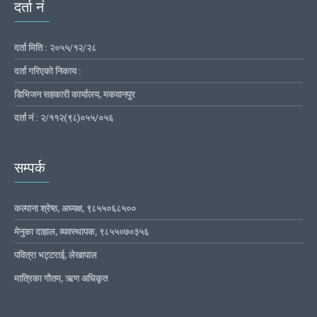
दर्ता नं
दर्ता मिति : २०५५/१२/२८
दर्ता गरिएको निकाय :
डिभिजन सहकारी कार्यालय, मकवानपुर
दर्ता नं : २/११२(९८)०५५/०५६
सम्पर्क
कल्पाना श्रेष्ठ, अध्यक्ष, ९८५५०६८५००
मेनुका दाहाल, व्यवस्थापक, ९८५५०७०३५६
पवित्रा भट्टराई, लेखापाल
मात्रिका गौतम, ऋण अधिकृत